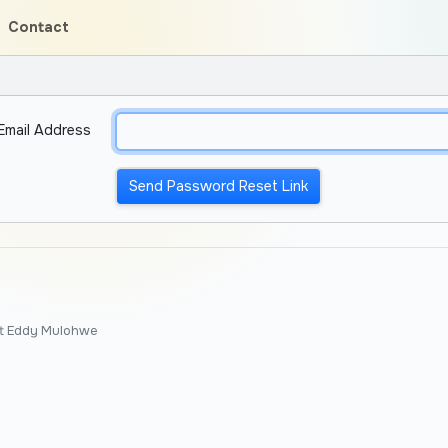
Contact
Email Address
Send Password Reset Link
t Eddy Mulohwe