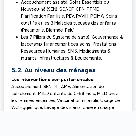
Accouchement assisté, Soins Essentiels du
Nouveau-né (SEN), SCACF, CPN, PTME,
Planification Familiale, PEV, PvVIH, PCIMA, Soins
curatifs et les 3 Maladies tueuses des enfants
(Pneumonie, Diarrhée, Palu).
Les 7 Piliers du Système de santé: Gouvernance &
leadership, Financement des soins, Prestations,
Ressources Humaines, SNIS, Médicaments &
intrants, Infrastructures & Equipements.
5.2. Au niveau des ménages
Les interventions comportementales
:
Accouchement-SEN, PF, AME, Alimentation de
complément, MIILD enfants de 0-59 mois, MILD chez
les femmes enceintes, Vaccination infantile, Usage de
WC Hygiénique, Lavage des mains, prise en charge
communautaire de 3 maladies tueuses de l’enfant
(Pneumonie, Diarrhée, Fièvre/ Palu) et Enregistrement
des Naissances.